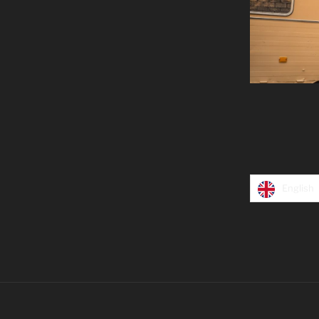
CP : Jea
English