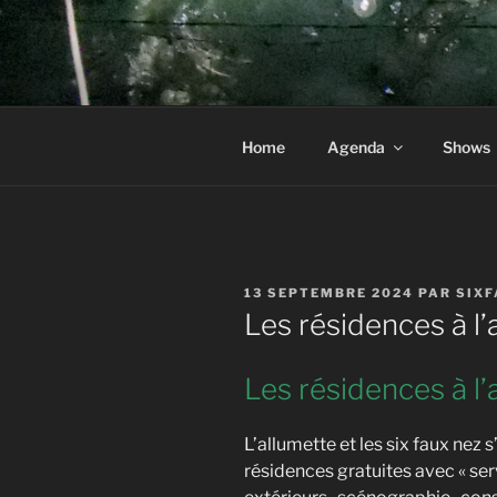
Aller
au
LA CIE DE
contenu
principal
Home
Agenda
Shows
PUBLIÉ
13 SEPTEMBRE 2024
PAR
SIX
LE
Les résidences à l’
Les résidences à l’
L’allumette et les six faux nez
résidences gratuites avec « ser