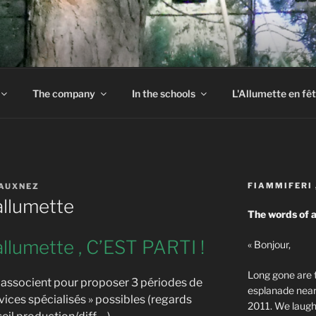
S SIX FAUX NEZ
The company
In the schools
L'Allumette en fê
FIAMMIFERI 
FAUXNEZ
allumette
The words of a
allumette , C’EST PARTI !
« Bonjour,
Long gone are t
 s’associent pour proposer 3 périodes de
esplanade near
vices spécialisés » possibles (regards
2011. We laugh