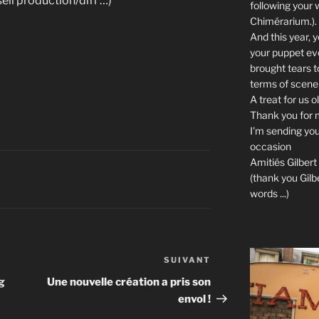
seil production/diff …)
following your 
Chimérarium.).
And this year, 
your puppet evo
brought tears t
terms of scener
A treat for us ol
Thank you for 
I'm sending yo
occasion
Amitiés Gilbert 
(thank you Gilbe
words ...)
SUIVANT
Article
suivant
g
Une nouvelle création a pris son
envol !