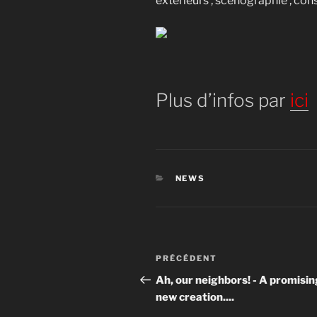
extérieurs , scénographie , con
Plus d’infos par
ici
CATÉGORIES
NEWS
Navigation
Article
PRÉCÉDENT
de
précédent
Ah, our neighbors! - A promisin
new creation....
l’article