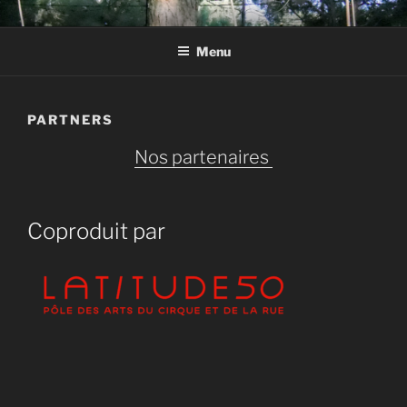
Aller
LA CIE DES SIX FAUX NEZ
au
Menu
contenu
principal
PARTNERS
Nos partenaires
Coproduit par