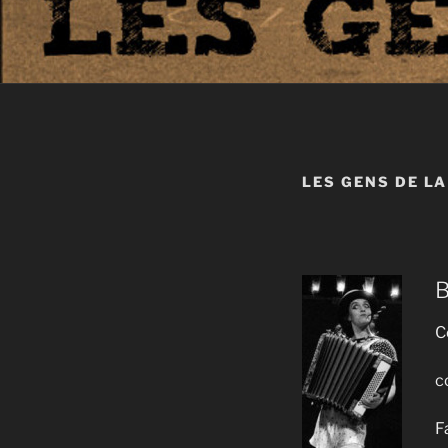
LES GENS DE L
B
C
c
F