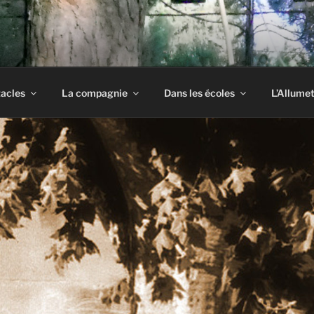
S SIX FAUX NEZ
acles
La compagnie
Dans les écoles
L’Allumet