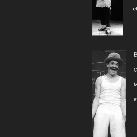
e
B
C
M
e