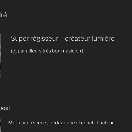
dré
Super régisseur – créateur lumière
(et par ailleurs très bon musicien )
poel
Metteur en scène , pédagogue et coach d’acteur