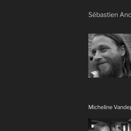
Sébastien An
Micheline Vande