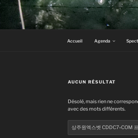
Aller
au
LA CIE DE
contenu
principal
Accueil
Agenda
Spect
AUCUN RÉSULTAT
Désolé, mais rien ne correspond
avec des mots différents.
Recherche
pour