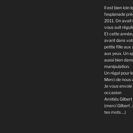
Il est bien loin
l’esplanade pr
2011. On avait 
vous suit régul
Et cette année,
avant dans vot
petite fille au
aux yeux. Un sp
aussi bien dans 
manipulation.
Un régal pour 
Merci de nous av
Je vous envoie 
occasion
Amitiés Gilbert 
(merci Gilbert ,
tes mots …)