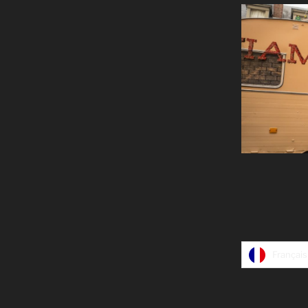
CP : Jea
Français