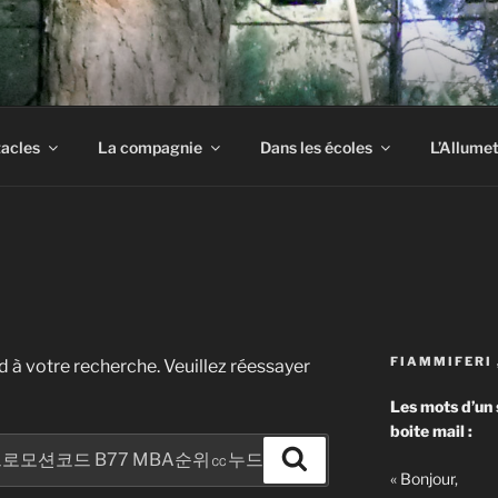
S SIX FAUX NEZ
acles
La compagnie
Dans les écoles
L’Allumet
FIAMMIFERI 
 à votre recherche. Veuillez réessayer
Les mots d’un 
boite mail :
Recherche
« Bonjour,